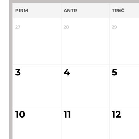
PIRM
ANTR
TREČ
27
28
29
3
4
5
10
11
12