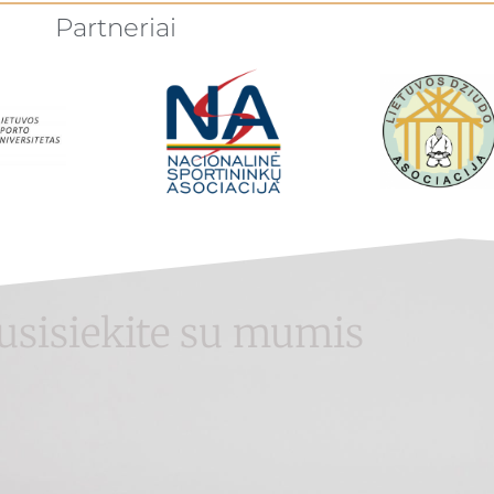
Partneriai
usisiekite su mumis