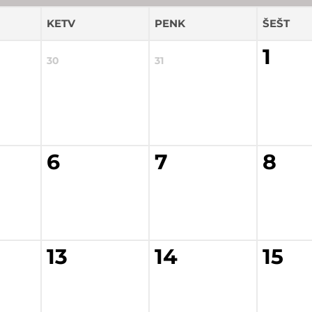
KETV
PENK
ŠEŠT
1
30
31
6
7
8
13
14
15