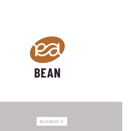
RUGSĖJO