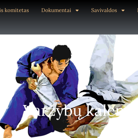
s komitetas
Dokumentai
Savivaldos
Varžybų kalend