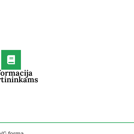
formacija
rtininkams
LVG formą