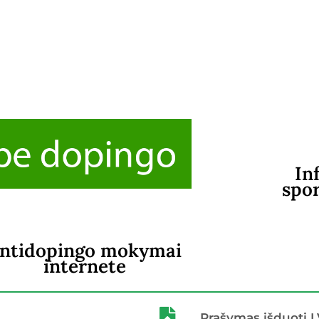
In
spo
ntidopingo mokymai
internete
Prašymas išduoti 