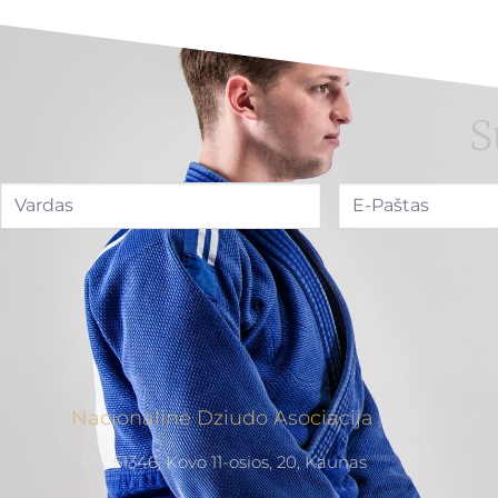
S
Nacionalinė Dziudo Asociacija
51346, Kovo 11-osios, 20, Kaunas