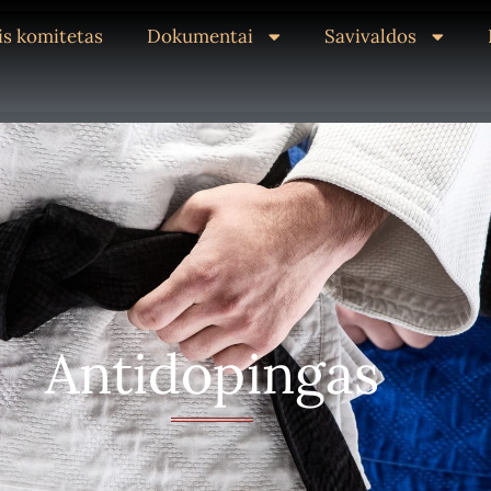
s komitetas
Dokumentai
Savivaldos
Antidopingas