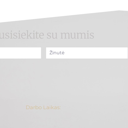
usisiekite su mumis
Darbo Laikas:
Pirmanienis – Penktadienis