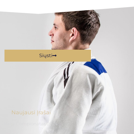
Siųsti
Naujausi Įrašai
Kata Čempionatas 2024