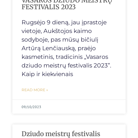
VASAROS DZIUDO MEISTRŲ
FESTIVALIS 2023
Rugsėjo 9 dieną, jau įprastoje
vietoje, Aukštojos kaimo
sodyboje, pas mūsų bičiulį
Artūrą Lenčiauską, praėjo
kasmetinis, tradicinis „Vasaros
dziudo meistrų festivalis 2023”.
Kaip ir kiekvienais
READ MORE »
09/10/2023
Dziudo meistrų festivalis