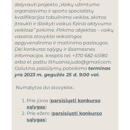
dalyvauti projekto „Vaikų užimtumo
organizavimo ir sporto specialistų
kvalifikacijos tobulinimo veiklos, skirtos
įtraukti ir išlaikyti vaikus fizinio aktyvumo
veiklose” pirkime. Pirkimo objektas – vaikų
vasaros stovyklai reikalingos
apgyvendinimo ir maitinimo paslaugos.
Dėl konkurso sąlygų ir išsamesnės
informacijos kreiptis tel. +370 682 45180
arba el. paštu
lithuania.judo@gmail.com
.
Galutinis pasiūlymų pateikimo
terminas
yra 2023 m. gegužės 25 d. 9:00 val.
Numatytos dvi stovyklos :
Prie jūros (
parsisiųsti konkurso
sąlygas
)
Prie ežero (
parsisiųsti konkurso
sąlygas
)