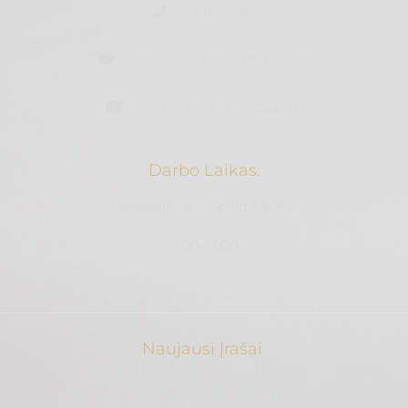
8 687 15951
lithuania.judo@gmail.com
LT207044060008220876
Darbo Laikas:
Pirmanienis – Penktadienis
9:00-17:00
Naujausi Įrašai
Kata Čempionatas 2024