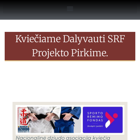
Kviečiame Dalyvauti SRF
Projekto Pirkime.
Nacionalinė dziudo asociacija kviečia