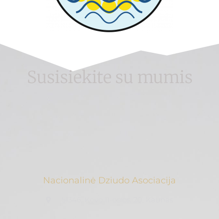
Susisiekite su mumis
Nacionalinė Dziudo Asociacija
51346, Kovo 11-osios, 20, Kaunas