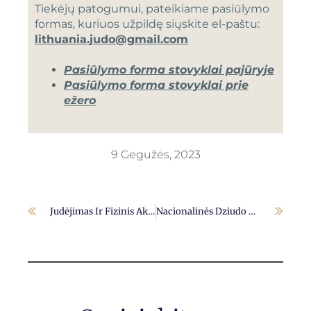
Tiekėjų patogumui, pateikiame pasiūlymo
formas, kuriuos užpildę siųskite el-paštu:
lithuania.judo@gmail.com
Pasiūlymo forma stovyklai pajūryje
Pasiūlymo forma stovyklai prie
ežero
9 Gegužės, 2023
Judėjimas Ir Fizinis Aktyvumas – Raktas Į Vaiko Gerovę
Nacionalinės Dziudo Asociacijos Pranešimas Dėl Lietuvos Dziudo Sportininkų Dalyvavimo Pasaulio Dziudo Čempionate