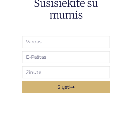
Susisiekite su
mumis
Siųsti