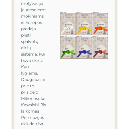
motyvacija
jaunesniems
mokiniams
iš Europos
pradėjo
plisti
spalvotų
diržų
sistema, kuri
buvo skirta
Kyu
lygiams.
Daugiausiai
prie to
prisidėjo
Mikonosuke
Kawaishi. Jis
laikomas
Prancūzijos
dziudo tėvu.