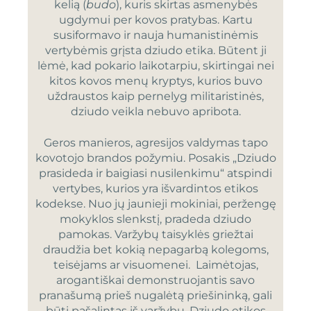
kelią (
budo
), kuris skirtas asmenybės
ugdymui per kovos pratybas. Kartu
susiformavo ir nauja humanistinėmis
vertybėmis grįsta dziudo etika. Būtent ji
lėmė, kad pokario laikotarpiu, skirtingai nei
kitos kovos menų kryptys, kurios buvo
uždraustos kaip pernelyg militaristinės,
dziudo veikla nebuvo apribota.
Geros manieros, agresijos valdymas tapo
kovotojo brandos požymiu. Posakis „Dziudo
prasideda ir baigiasi nusilenkimu“ atspindi
vertybes, kurios yra išvardintos etikos
kodekse. Nuo jų jaunieji mokiniai, peržengę
mokyklos slenkstį, pradeda dziudo
pamokas. Varžybų taisyklės griežtai
draudžia bet kokią nepagarbą kolegoms,
teisėjams ar visuomenei. Laimėtojas,
arogantiškai demonstruojantis savo
pranašumą prieš nugalėtą priešininką, gali
būti pašalintas iš varžybų. Dziudo etikos