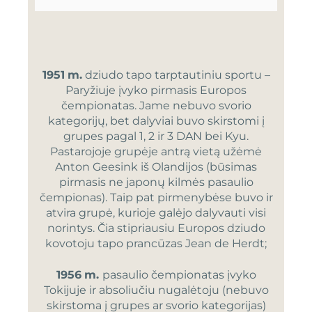
1951
m.
dziudo tapo tarptautiniu sportu –
Paryžiuje įvyko pirmasis Europos
čempionatas. Jame nebuvo svorio
kategorijų, bet dalyviai buvo skirstomi į
grupes pagal 1, 2 ir 3 DAN bei Kyu.
Pastarojoje grupėje antrą vietą užėmė
Anton Geesink iš Olandijos (būsimas
pirmasis ne japonų kilmės pasaulio
čempionas). Taip pat pirmenybėse buvo ir
atvira grupė, kurioje galėjo dalyvauti visi
norintys. Čia stipriausiu Europos dziudo
kovotoju tapo prancūzas Jean de Herdt;
1956
m.
pasaulio čempionatas įvyko
Tokijuje ir absoliučiu nugalėtoju (nebuvo
skirstoma į grupes ar svorio kategorijas)