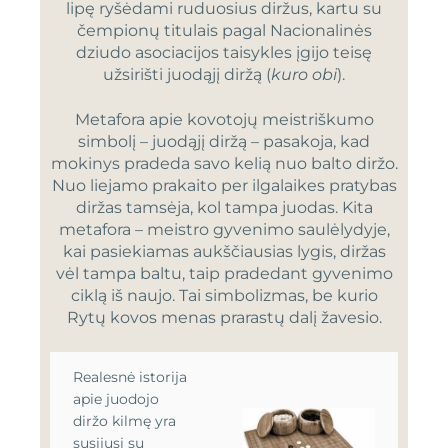
lipę ryšėdami ruduosius diržus, kartu su
čempionų titulais pagal Nacionalinės
dziudo asociacijos taisykles įgijo teisę
užsirišti juodąjį diržą (
kuro obi
).
Metafora apie kovotojų meistriškumo
simbolį – juodąjį diržą – pasakoja, kad
mokinys pradeda savo kelią nuo balto diržo.
Nuo liejamo prakaito per ilgalaikes pratybas
diržas tamsėja, kol tampa juodas. Kita
metafora – meistro gyvenimo saulėlydyje,
kai pasiekiamas aukščiausias lygis, diržas
vėl tampa baltu, taip pradedant gyvenimo
ciklą iš naujo. Tai simbolizmas, be kurio
Rytų kovos menas prarastų dalį žavesio.
Realesnė istorija
apie juodojo
diržo kilmę yra
susijusi su