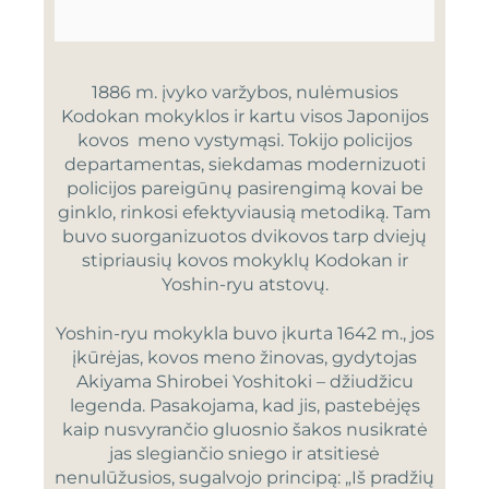
1886 m. įvyko varžybos, nulėmusios
Kodokan mokyklos ir kartu visos Japonijos
kovos meno vystymąsi. Tokijo policijos
departamentas, siekdamas modernizuoti
policijos pareigūnų pasirengimą kovai be
ginklo, rinkosi efektyviausią metodiką. Tam
buvo suorganizuotos dvikovos tarp dviejų
stipriausių kovos mokyklų Kodokan ir
Yoshin-ryu atstovų.
Yoshin-ryu mokykla buvo įkurta 1642 m., jos
įkūrėjas, kovos meno žinovas, gydytojas
Akiyama Shirobei Yoshitoki – džiudžicu
legenda. Pasakojama, kad jis, pastebėjęs
kaip nusvyrančio gluosnio šakos nusikratė
jas slegiančio sniego ir atsitiesė
nenulūžusios, sugalvojo principą: „Iš pradžių