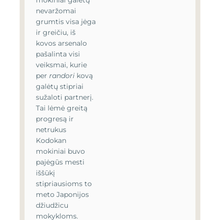
mokiniai galėtų
nevaržomai
grumtis visa jėga
ir greičiu, iš
kovos arsenalo
pašalinta visi
veiksmai, kurie
per
randori
kovą
galėtų stipriai
sužaloti partnerį.
Tai lėmė greitą
progresą ir
netrukus
Kodokan
mokiniai buvo
pajėgūs mesti
iššūkį
stipriausioms to
meto Japonijos
džiudžicu
mokykloms.