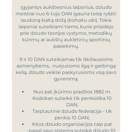
Įgyjantys aukštesnius laipsnius, dziudo
meistrai nuo 6-tojo DAN įgauna teisę ryšėti
raudoną-baltą diržą (
kohaku obi
). Tokie
laipsniai suteikiami tiems, kurie prisidėjo
prie dziudo teorijos vystymo, metodikų
kūrimų ar aukštų auklėtinių sportinių
pasiekimų.
9 ir 10 DAN suteikiamas tik iškiliausioms
asmenybėms, nuėjusioms ilgą ir garbingą
kelią, dziudo veiklai paskyrusioms visą savo
gyvenimą.
Nuo pat įkūrimo pradžios 1882 m.
Kodokan suteikė tik penkiolika 10
DAN;
Tarptautinė dziudo federacija – tik
penkis 10 DAN;
Kitos dziudo organizacijos taip pat
pagal savo sistemą suteikė dziudo 10