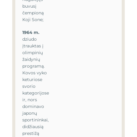
buvusį
čempioną
Koji Sone;
1964
m.
dziudo
įtrauktas į
olimpinių
žaidynių
programą.
Kovos vyko
keturiose
svorio
kategorijose
ir, nors
dominavo
japonų
sportininkai,
didžiausią
prestižą