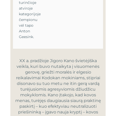
turinčioje
atviroje
kategorijoje
čempionu
vėl tapo
Anton
Geesink.
XX a. pradžioje Jigoro Kano švietėjiška
veikla, kuri buvo nutaikyta į visuomenės
gerovę, griežti moralės ir elgesio
reikalavimai Kodokan mokiniams, stipriai
disonavo su tuo metu ne itin gerą vardą
turėjusiomis agresyviomis džiudžicu
mokyklomis. Kano įtakojo, kad kovos
menas, turėjęs daugiausia siaurą praktinę
paskirtį – kuo efektyviau neutralizuoti
priešininką – įgavo nauja kryptį – kovos