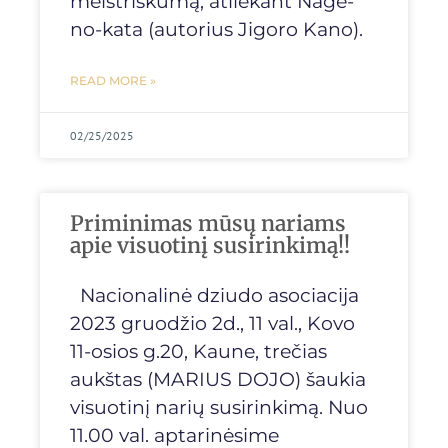
meistriškumą, atliekant Nage-
no-kata (autorius Jigoro Kano).
READ MORE »
02/25/2025
Priminimas mūsų nariams
apie visuotinį susirinkimą!!
Nacionalinė dziudo asociacija
2023 gruodžio 2d., 11 val., Kovo
11-osios g.20, Kaune, trečias
aukštas (MARIUS DOJO) šaukia
visuotinį narių susirinkimą. Nuo
11.00 val. aptarinėsime