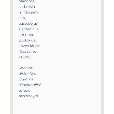
Manoma,
kad tokia
mintis jam
kilo,
pastebėjus
šią tradiciją
Londono
Budokwai
kovos klube
(įkurtame
1918m.);
Spalvoti
diržai Kyu
lygiams
(Nacionalinė
dziudo
asociacija)