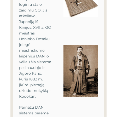
loginiu stalo
žaidimu GO. Jis
atkeliavo į
Japoniją iš
Kinijos. XVII a. GO
meistras
Honinbo Dosaku
įdiegė
meistriškumo
laipsnius DAN, o
vėliau šia sistema
pasinaudojo ir
Jigoro Kano,
kuris 1882 m.
įkūrė pirmąją
dziudo mokyklą –
Kodokan.
Pamažu DAN
sistemą perėmė