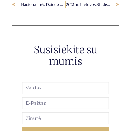
Nacionalinės Dziudo Asociacijos Visuotinis Narių Susirinkimas
2021m. Lietuvos Studentų Ir U18 Čempionatai
Susisiekite su
mumis