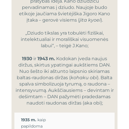
pratybas idėja. Kano džiudžicu
pervadinamas į dziudo. Naujoje budo
etikoje jaučiama švietėjiška Jigoro Kano
įtaka – gerovė visiems (
jita kyoei
).
„Dziudo tikslas yra tobulėti fiziškai,
intelektualiai ir morališkai visuomenės
labui“, – teigė J.Kano;
1930
ir
1943
m.
Kodokan įveda naujus
diržus, skirtus ypatingai aukštiems DAN.
Nuo šešto iki aštunto laipsnio skiriamas
baltas-raudonas diržas (
kohaku obi
). Balta
spalva simbolizuoja tyrumą, o raudona –
intensyvumą. Aukščiausiems – devintam ir
dešimtam – DAN pažymėti pradedamas
naudoti raudonas diržas (aka obi);
1935
m.
kaip
papildoma