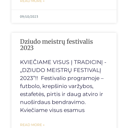
READ MORE »
09/10/2023
Dziudo meistrų festivalis
2023
KVIEČIAME VISUS Į TRADICINĮ -
„DZIUDO MEISTRŲ FESTIVALĮ
2023”!! Festivalio programoje –
futbolo, krepšinio varžybos,
estafetės, pirtis ir daug atviro ir
nuoširdaus bendravimo.
Kviečiame visus esamus
READ MORE »