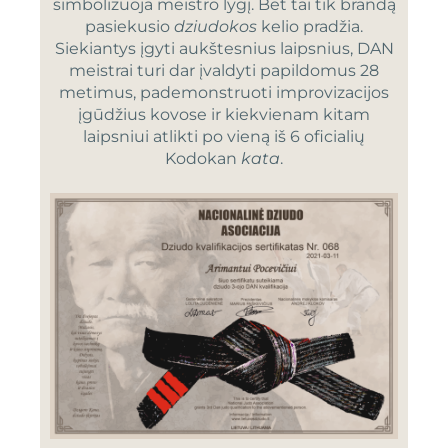
simbolizuoja meistro lygį. Bet tai tik brandą
pasiekusio
dziudokos
kelio pradžia.
Siekiantys įgyti aukštesnius laipsnius, DAN
meistrai turi dar įvaldyti papildomus 28
metimus, pademonstruoti improvizacijos
įgūdžius kovose ir kiekvienam kitam
laipsniui atlikti po vieną iš 6 oficialių
Kodokan
kata
.