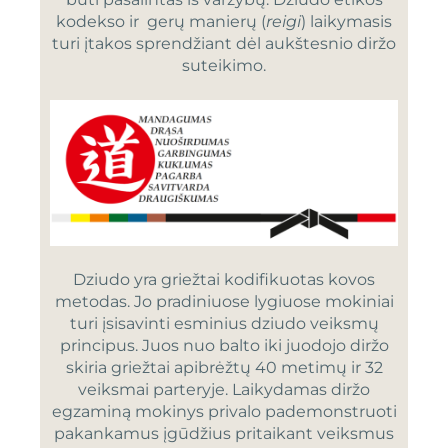
kodekso ir gerų manierų (
reigi
) laikymasis
turi įtakos sprendžiant dėl aukštesnio diržo
suteikimo.
Dziudo yra griežtai kodifikuotas kovos
metodas. Jo pradiniuose lygiuose mokiniai
turi įsisavinti esminius dziudo veiksmų
principus. Juos nuo balto iki juodojo diržo
skiria griežtai apibrėžtų 40 metimų ir 32
veiksmai parteryje. Laikydamas diržo
egzaminą mokinys privalo pademonstruoti
pakankamus įgūdžius pritaikant veiksmus