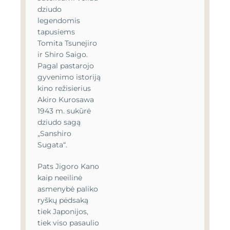
dziudo
legendomis
tapusiems
Tomita Tsunejiro
ir Shiro Saigo.
Pagal pastarojo
gyvenimo istoriją
kino režisierius
Akiro Kurosawa
1943 m. sukūrė
dziudo sagą
„Sanshiro
Sugata“.
Pats Jigoro Kano
kaip neeilinė
asmenybė paliko
ryškų pėdsaką
tiek Japonijos,
tiek viso pasaulio