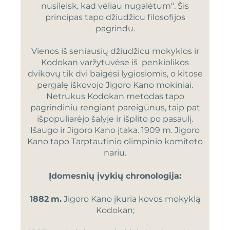
nusileisk, kad vėliau nugalėtum“. Šis
principas tapo džiudžicu filosofijos
pagrindu.
Vienos iš seniausių džiudžicu mokyklos ir
Kodokan varžytuvėse iš penkiolikos
dvikovų tik dvi baigėsi lygiosiomis, o kitose
pergalę iškovojo Jigoro Kano mokiniai.
Netrukus Kodokan metodas tapo
pagrindiniu rengiant pareigūnus, taip pat
išpopuliarėjo šalyje ir išplito po pasaulį.
Išaugo ir Jigoro Kano įtaka. 1909 m. Jigoro
Kano tapo Tarptautinio olimpinio komiteto
nariu.
Įdomesnių įvykių chronologija:
1882
m.
Jigoro Kano įkuria kovos mokyklą
Kodokan;