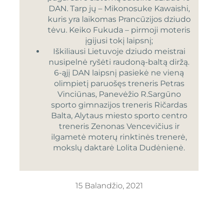
DAN. Tarp jų – Mikonosuke Kawaishi,
kuris yra laikomas Prancūzijos dziudo
tėvu. Keiko Fukuda – pirmoji moteris
įgijusi tokį laipsnį;
Iškiliausi Lietuvoje dziudo meistrai
nusipelnė ryšėti raudoną-baltą diržą.
6-ąjį DAN laipsnį pasiekė ne vieną
olimpietį paruošęs treneris Petras
Vinciūnas, Panevėžio R.Sargūno
sporto gimnazijos treneris Ričardas
Balta, Alytaus miesto sporto centro
treneris Zenonas Vencevičius ir
ilgametė moterų rinktinės trenerė,
mokslų daktarė Lolita Dudėnienė.
15 Balandžio, 2021