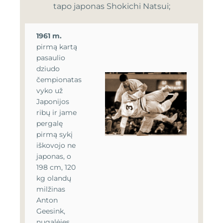
tapo japonas Shokichi Natsui;
1961
m.
pirmą kartą
pasaulio
dziudo
čempionatas
vyko už
Japonijos
ribų ir jame
pergalę
pirmą sykį
iškovojo ne
japonas, o
198 cm, 120
kg olandų
milžinas
Anton
Geesink,
nugalėjęs