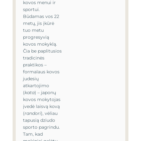
kovos menui ir
sportui.
Būdamas vos 22
metų, jis įkūrė
tuo metu
progresyvią
kovos mokyklą.
Čia be paplitusios
tradicinės
praktikos –
formalaus kovos
judesių
atkartojimo
(
kata
) – japonų
kovos mokytojas
įvedė laisvą kovą
(
randori
), vėliau
tapusią dziudo
sporto pagrindu.
Tam, kad