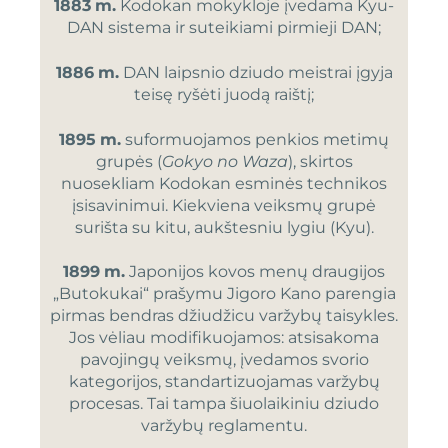
1883
m.
Kodokan mokykloje įvedama Kyu-
DAN sistema ir suteikiami pirmieji DAN;
1886
m.
DAN laipsnio dziudo meistrai įgyja
teisę ryšėti juodą raištį;
1895
m.
suformuojamos penkios metimų
grupės (
Gokyo no Waza
), skirtos
nuosekliam Kodokan esminės technikos
įsisavinimui. Kiekviena veiksmų grupė
surišta su kitu, aukštesniu lygiu (Kyu).
1899
m.
Japonijos kovos menų draugijos
„Butokukai“ prašymu Jigoro Kano parengia
pirmas bendras džiudžicu varžybų taisykles.
Jos vėliau modifikuojamos: atsisakoma
pavojingų veiksmų, įvedamos svorio
kategorijos, standartizuojamas varžybų
procesas. Tai tampa šiuolaikiniu dziudo
varžybų reglamentu.