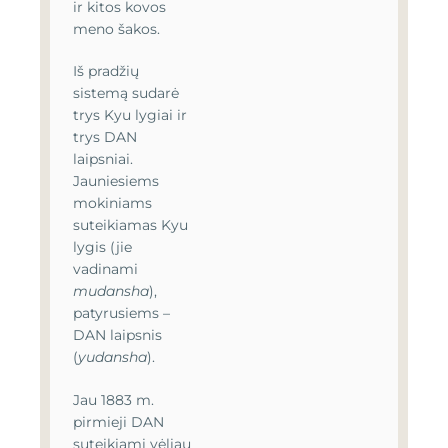
ir kitos kovos
meno šakos.
Iš pradžių
sistemą sudarė
trys Kyu lygiai ir
trys DAN
laipsniai.
Jauniesiems
mokiniams
suteikiamas Kyu
lygis (jie
vadinami
mudansha
),
patyrusiems –
DAN laipsnis
(
yudansha
).
Jau 1883 m.
pirmieji DAN
suteikiami vėliau