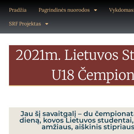
Pradžia
Pagrindinės nuorodos
Vykdomasi
SRF Projektas
2021m. Lietuvos S
U18 Čempion
Jau šį savaitgalį – du čempiona
dieną, kovos Lietuvos studentai, 
amžiaus, aiškinis stipriau