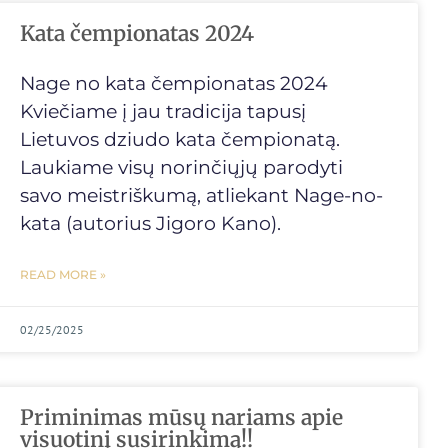
Kata čempionatas 2024
Nage no kata čempionatas 2024
Kviečiame į jau tradicija tapusį
Lietuvos dziudo kata čempionatą.
Laukiame visų norinčiųjų parodyti
savo meistriškumą, atliekant Nage-no-
kata (autorius Jigoro Kano).
READ MORE »
02/25/2025
Priminimas mūsų nariams apie
visuotinį susirinkimą!!