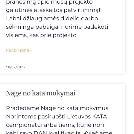
pranešimą apie mūsų projekto
galutinės ataskaitos patvirtinimą!!
Labai džiaugiamės didelio darbo
sėkminga pabaiga, norime padėkoti
visiems, kas prie projekto
READ MORE »
10/02/2023
Nage no kata mokymai
Pradedame Nage no kata mokymus.
Norintems pasiruošti Lietuvos KATA
čempionatui arba tiems, kurie nori
kelti savo DAN kvalifikaciją. Kviečiame