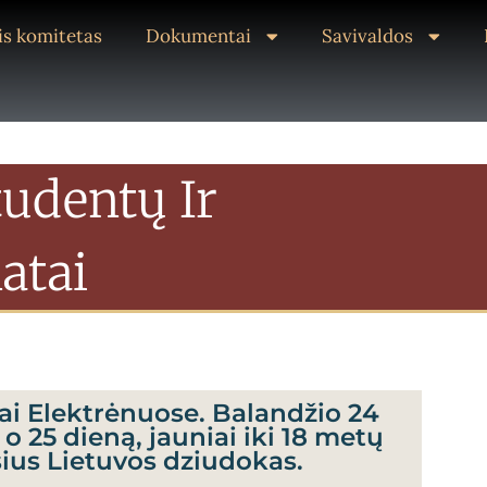
s komitetas
Dokumentai
Savivaldos
tudentų Ir
atai
tai Elektrėnuose. Balandžio 24
o 25 dieną, jauniai iki 18 metų
sius Lietuvos dziudokas.