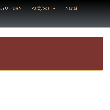
KYU – DAN
Varžybos
Nariai