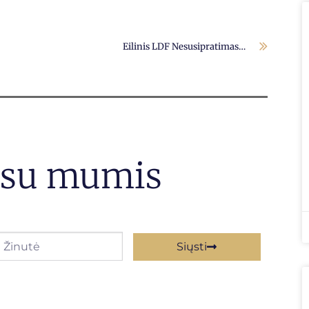
Eilinis LDF Nesusipratimas…
e su mumis
Siųsti