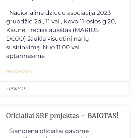
Nacionalinė dziudo asociacija 2023
gruodžio 2d., 11 val., Kovo 11-osios g.20,
Kaune, trečias aukštas (MARIUS
DOJO) šaukia visuotinį narių
susirinkimą. Nuo 11.00 val.
aptarinėsime
READ MORE »
11/30/2023
Oficialiai SRF projektas – BAIGTAS!
Šiandiena oficialiai gavome