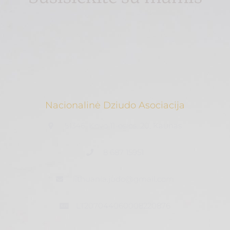
Nacionalinė Dziudo Asociacija
51346, Kovo 11-osios, 20, Kaunas
8 687 15951
lithuania.judo@gmail.com
LT207044060008220876