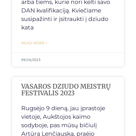
arba tiems, kurie nori kelti savo
DAN kvalifikaciją. Kviečiame
susipažinti ir įsitraukti į dziudo
kata
READ MORE »
09/24/2023
VASAROS DZIUDO MEISTRŲ
FESTIVALIS 2023
Rugsėjo 9 dieną, jau įprastoje
vietoje, Aukštojos kaimo
sodyboje, pas mūsų bičiulį
Artūrą Lenčiauską, praėjo