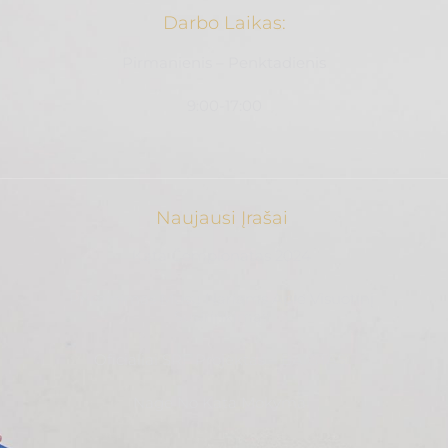
Darbo Laikas:
Pirmanienis – Penktadienis
9:00-17:00
Naujausi Įrašai
Kata Čempionatas 2024
Priminimas Mūsų Nariams Apie Visuotinį
Susirinkimą!!
Oficialiai SRF Projektas – BAIGTAS!
Nage No Kata Mokymai