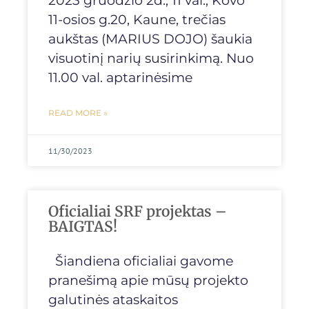
2023 gruodžio 2d., 11 val., Kovo
11-osios g.20, Kaune, trečias
aukštas (MARIUS DOJO) šaukia
visuotinį narių susirinkimą. Nuo
11.00 val. aptarinėsime
READ MORE »
11/30/2023
Oficialiai SRF projektas –
BAIGTAS!
Šiandiena oficialiai gavome
pranešimą apie mūsų projekto
galutinės ataskaitos