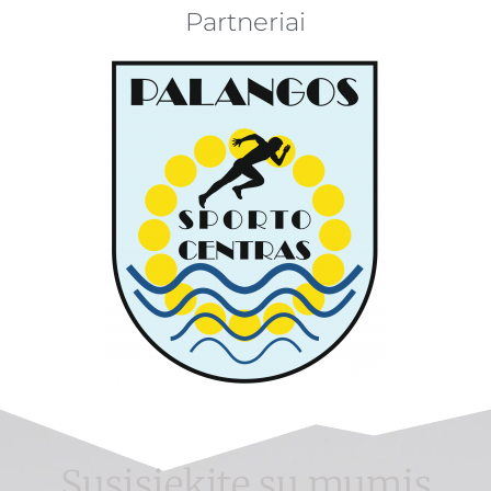
Partneriai
Susisiekite su mumis