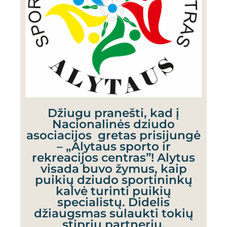
Džiugu pranešti, kad į
Nacionalinės dziudo
asociacijos gretas prisijungė
– „Alytaus sporto ir
rekreacijos centras”! Alytus
visada buvo žymus, kaip
puikių dziudo sportininkų
kalvė turinti puikių
specialistų. Didelis
džiaugsmas sulaukti tokių
stiprių partnerių.