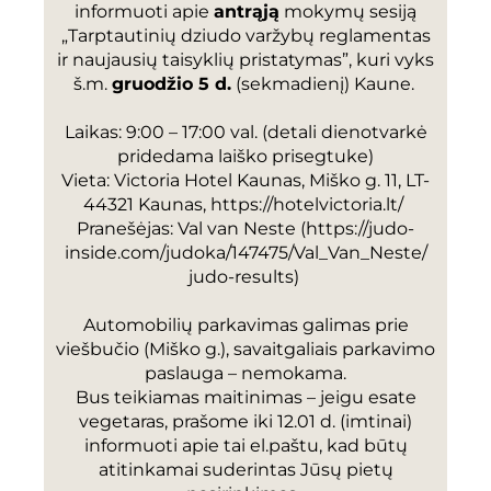
informuoti apie
antrąją
mokymų sesiją
„Tarptautinių dziudo varžybų reglamentas
ir naujausių taisyklių pristatymas”, kuri vyks
š.m.
gruodžio 5 d.
(sekmadienį) Kaune.
Laikas: 9:00 – 17:00 val. (detali dienotvarkė
pridedama laiško prisegtuke)
Vieta: Victoria Hotel Kaunas, Miško g. 11, LT-
44321 Kaunas,
https://hotelvictoria.
lt/
Pranešėjas: Val van Neste (
https://judo-
inside.com/
judoka/147475/Val_Van_Neste/
judo-results
)
Automobilių parkavimas galimas prie
viešbučio (Miško g.), savaitgaliais parkavimo
paslauga – nemokama.
Bus teikiamas maitinimas – jeigu esate
vegetaras, prašome iki 12.01 d. (imtinai)
informuoti apie tai el.paštu, kad būtų
atitinkamai suderintas Jūsų pietų