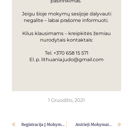
pasirinkimas.
Jeigu šioje mokymų sesijoje dalyvauti
negalite – labai prašome informuoti.
Kilus klausimams – kreipkitės žemiau
nurodytais kontaktais:
Tel. +370 658 15 571
El. p.
lithuania.judo@gmail.com
1 Gruodžio, 2021
Registracija Į Mokymus Baigta!
Antrieji Mokymai…