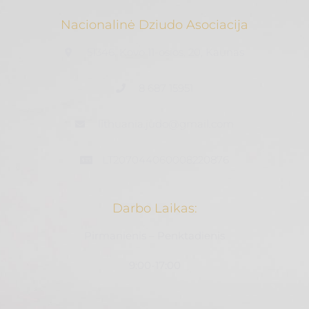
Nacionalinė Dziudo Asociacija
51346, Kovo 11-osios, 20, Kaunas
8 687 15951
lithuania.judo@gmail.com
LT207044060008220876
Darbo Laikas:
Pirmanienis – Penktadienis
9:00-17:00